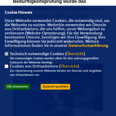
Bedürftigkeitsprüfung würde das
Lebensleistungsprinzip aufgegeben und
Cookie Hinweis
wäre das Rentensystem auf Dauer
Diese Webseite verwendet Cookies, die notwendig sind, um
überfordert“, sagte Wulff am Mittwoch in
die Webseite zu nutzen. Weiterhin verwenden wir Dienste
von Drittanbietern, die uns helfen, unser Webangebot zu
Berlin. „Ein Rentenaufschlag nach dem
verbessern (Website-Optmierung). Für die Verwendung
Gießkannenprinzip ist ungerecht und
bestimmter Dienste, benötigen wir Ihre Einwilligung. Ihre
Einwilligung können Sie jederzeit widerrufen. Weitere
nicht finanzierbar.“
Informationen finden Sie in unserer
Datenschutzerklärung
.
Technisch notwendige Cookies (
Übersicht
)
Die notwendigen Cookies werden allein für den ordnungsgemäßen
Gebrauch der Webseite benötigt.
Cookies von Drittanbietern (
Übersicht
)
Zur Optimierung unserer Webseite binden wir Dienste und Angebote
von Drittanbietern ein.
Alle akzeptieren
Auswahl speichern