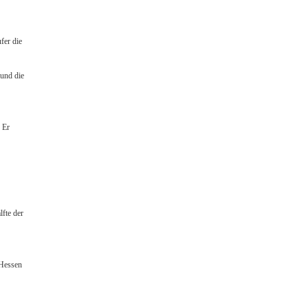
fer die
 und die
 Er
lfte der
 Hessen