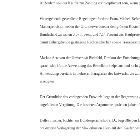
Außerdem soll der Käufer zur Zahlung erst verpflichtet sein, wenn d
Weitergehende gesetzliche Regelungen forderte Franz Michel, Refer
Maklerprovision neben der Grunderwerbsteuer den größten Kostenb
Bundesland zwischen 3,57 Prozent und 7,14 Prozent des Kaufpreises
damit einhergehende gestiegene Rechtssicherheit sowie Transparenz 
Markus Artz von der Universität Bielefeld, Direktor der Forschungs
sprach sich für die Anwendung des Bestellerprinzips aus und sieh
Anwendungsbereichs in mehreren Paragrafen des Entwurfs, die zu n
erzeugten.
Der Grundidee des vorliegenden Entwurfs liege in der Begrenzung der
angefallenen Vergütung. Die besseren Argumente sprächen jedoch f
Detlev Fischer, Richter am Bundesgerichtshof a. D., begrüßte den
praktizierte Verlagerung der Maklerkosten allein auf den Käufer bes