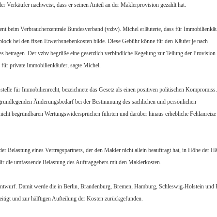
er Verkäufer nachweist, dass er seinen Anteil an der Maklerprovision gezahlt hat.
ent beim Verbraucherzentrale Bundesverband (vzbv). Michel erläuterte, dass für Immobilienkäu
lock bei den fixen Erwerbsnebenkosten bilde. Diese Gebühr könne für den Käufer je nach
 betragen. Der vzbv begrüße eine gesetzlich verbindliche Regelung zur Teilung der Provision
für private Immobilienkäufer, sagte Michel.
stelle für Immobilienrecht, bezeichnete das Gesetz als einen positiven politischen Kompromiss.
t grundlegenden Änderungsbedarf bei der Bestimmung des sachlichen und persönlichen
icht begründbaren Wertungswidersprüchen führten und darüber hinaus erhebliche Fehlanreize
 Belastung eines Vertragspartners, der den Makler nicht allein beauftragt hat, in Höhe der Hä
ür die umfassende Belastung des Auftraggebers mit den Maklerkosten.
 Entwurf. Damit werde die in Berlin, Brandenburg, Bremen, Hamburg, Schleswig-Holstein und
eitigt und zur hälftigen Aufteilung der Kosten zurückgefunden.