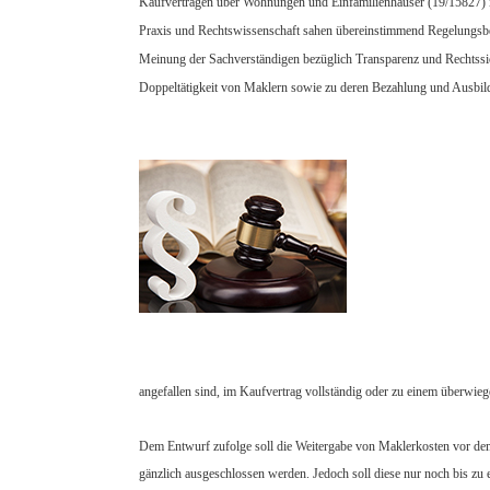
Kaufverträgen über Wohnungen und Einfamilienhäuser (19/15827) in
Praxis und Rechtswissenschaft sahen übereinstimmend Regelungsbed
Meinung der Sachverständigen bezüglich Transparenz und Rechtssiche
Doppeltätigkeit von Maklern sowie zu deren Bezahlung und Ausbil
angefallen sind, im Kaufvertrag vollständig oder zu einem überwie
Dem Entwurf zufolge soll die Weitergabe von Maklerkosten vor dem H
gänzlich ausgeschlossen werden. Jedoch soll diese nur noch bis zu