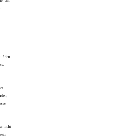
ten aus
r
Auf den
ss.
er
rden,
esse
ar nicht
sein.