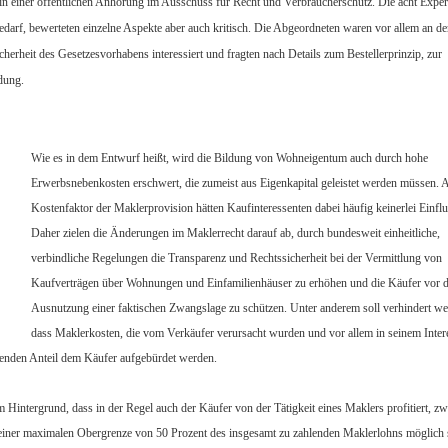
 einer öffentlichen Anhörung im Ausschuss für Recht und Verbraucherschutz. Die acht Exper
arf, bewerteten einzelne Aspekte aber auch kritisch. Die Abgeordneten waren vor allem an de
rheit des Gesetzesvorhabens interessiert und fragten nach Details zum Bestellerprinzip, zur
dung.
Wie es in dem Entwurf heißt, wird die Bildung von Wohneigentum auch durch hohe
Erwerbsnebenkosten erschwert, die zumeist aus Eigenkapital geleistet werden müssen. 
Kostenfaktor der Maklerprovision hätten Kaufinteressenten dabei häufig keinerlei Einflu
Daher zielen die Änderungen im Maklerrecht darauf ab, durch bundesweit einheitliche,
verbindliche Regelungen die Transparenz und Rechtssicherheit bei der Vermittlung von
Kaufverträgen über Wohnungen und Einfamilienhäuser zu erhöhen und die Käufer vor d
Ausnutzung einer faktischen Zwangslage zu schützen. Unter anderem soll verhindert we
dass Maklerkosten, die vom Verkäufer verursacht wurden und vor allem in seinem Inter
genden Anteil dem Käufer aufgebürdet werden.
intergrund, dass in der Regel auch der Käufer von der Tätigkeit eines Maklers profitiert, zw
 einer maximalen Obergrenze von 50 Prozent des insgesamt zu zahlenden Maklerlohns möglich 