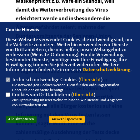
Maskenpflicht z.B. wäre ein Skandal, weil
damit die Weiterverbreitung des Virus
erleichtert werde und insbesondere die
Älteren gefährdet seien“, mahnte der
Cookie Hinweis
Bundesvorsitzende der Senioren-Union,
Diese Webseite verwendet Cookies, die notwendig sind, um
Prof. Dr. Otto Wulff, am Montag in Berlin.
die Webseite zu nutzen. Weiterhin verwenden wir Dienste
von Drittanbietern, die uns helfen, unser Webangebot zu
Wulff sprach sich zudem dafür aus, in einem
verbessern (Website-Optmierung). Für die Verwendung
bestimmter Dienste, benötigen wir Ihre Einwilligung. Ihre
ersten Schritt flächendeckende Tests in
Einwilligung können Sie jederzeit widerrufen. Weitere
Informationen finden Sie in unserer
Datenschutzerklärung
.
Pflegeheimen und Krankenhäusern
durchzuführen und im Übrigen bei der
Technisch notwendige Cookies (
Übersicht
)
Die notwendigen Cookies werden allein für den ordnungsgemäßen
Ausweitung der Corona-Tests dem Beispiel
Gebrauch der Webseite benötigt.
Cookies von Drittanbietern (
Übersicht
)
Bayerns zu folgen. „Ziel muss es letztlich
Zur Optimierung unserer Webseite binden wir Dienste und Angebote
sein, dass sich alle Bürger kostenlos auf eine
von Drittanbietern ein.
Infizierung mit dem Virus testen lassen
Alle akzeptieren
Auswahl speichern
können“, sagte Wulff. Eine solche
zahlenmäßige Ausdehnung der Tests decke