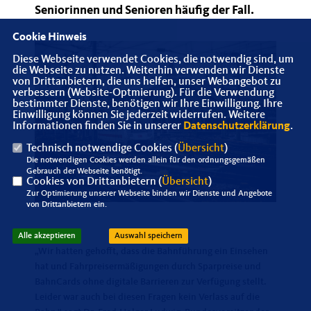
Seniorinnen und Senioren häufig der Fall.
Cookie Hinweis
Diese Webseite verwendet Cookies, die notwendig sind, um
die Webseite zu nutzen. Weiterhin verwenden wir Dienste
von Drittanbietern, die uns helfen, unser Webangebot zu
verbessern (Website-Optmierung). Für die Verwendung
bestimmter Dienste, benötigen wir Ihre Einwilligung. Ihre
Einwilligung können Sie jederzeit widerrufen. Weitere
Informationen finden Sie in unserer
Datenschutzerklärung
.
Technisch notwendige Cookies (
Übersicht
)
Die notwendigen Cookies werden allein für den ordnungsgemäßen
Gebrauch der Webseite benötigt.
Cookies von Drittanbietern (
Übersicht
)
Zur Optimierung unserer Webseite binden wir Dienste und Angebote
von Drittanbietern ein.
Alle akzeptieren
Auswahl speichern
Wir hatten gehofft, dass die Bahnführung ein Einsehen
hat und Fahrpreisermäßigungen durch Sparpreise und
BahnCards ohne digitale Barrieren zur Verfügung stellt.
Leider war auch bei diesen Fragen kein Verlass auf die