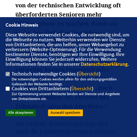
von der technischen Entwicklung oft
überforderten Senioren mehr
Hilfsangebote zu machen, damit sie
Cookie Hinweis
nicht den digitalen Anschluss
Diese Webseite verwendet Cookies, die notwendig sind, um
die Webseite zu nutzen. Weiterhin verwenden wir Dienste
verlieren. „Zwei Drittel der über 65-
von Drittanbietern, die uns helfen, unser Webangebot zu
Jährigen nutzen aus Angst vor dem
verbessern (Website-Optmierung). Für die Verwendung
bestimmter Dienste, benötigen wir Ihre Einwilligung. Ihre
Unbekannten kein Internet – haben
Einwilligung können Sie jederzeit widerrufen. Weitere
Informationen finden Sie in unserer
Datenschutzerklärung
.
entweder keinen Computer oder
Technisch notwendige Cookies (
Übersicht
)
Tablet oder Smartphone“, sagte
Die notwendigen Cookies werden allein für den ordnungsgemäßen
Gebrauch der Webseite benötigt.
Wulff am Montag in Berlin. „Doch
Cookies von Drittanbietern (
Übersicht
)
Zur Optimierung unserer Webseite binden wir Dienste und Angebote
wer nicht online ist, verliert bei
von Drittanbietern ein.
Zukunftsfragen den Anschluss.“
Alle akzeptieren
Auswahl speichern
Die nächste Bundesregierung und
auch die Landesregierungen müssen